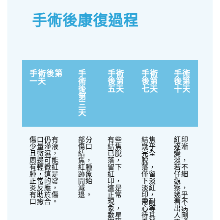
手術後康復過程
手術後第
手
手術
手術
手術
一天
術
後第
後第
後第
後
五天
七天
十天
第
三
天
傷口仍有
部分
有些
結焦
紅印
少量滲液
傷口
結焦
幾乎
逐漸
且微濕，
結
已脫
完全
變
周邊可能
焦，
落，
脫
淡，
有輕微紅
紅腫
留下
落，
若不
腫，這是
跡象
紅
僅留
仔細
正常的發
開始
印，
下淡
觀
炎反應，
減
這是
淡紅
察，
有助於傷
退。
正常
印，
幾乎
口癒合。
現
需耐
看不
象，
心等
出病
數星
待其
人剛