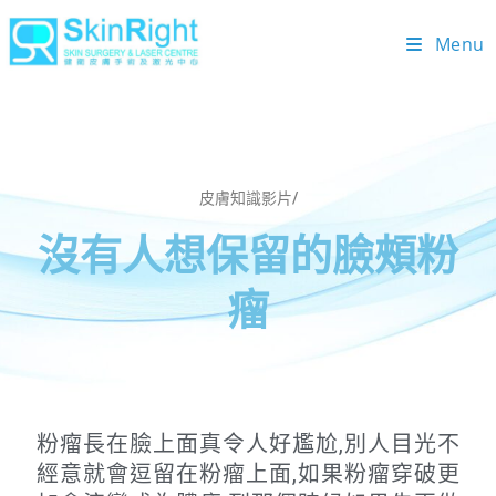
Menu
皮膚知識影片/
沒有人想保留的臉頰粉
瘤
粉瘤長在臉上面真令人好尷尬,別人目光不
經意就會逗留在粉瘤上面,如果粉瘤穿破更