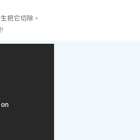
醫生把它切除。
!