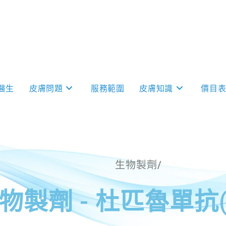
醫生
皮膚問題
服務範圍
皮膚知識
價目
生物製劑/
製劑​ - 杜匹魯單抗(D