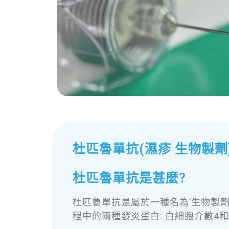
杜匹魯單抗(濕疹 生物製
杜匹魯單抗是甚麼?
杜匹魯單抗是屬於一種名為’生物製劑
程中的兩種發炎蛋白: 白細胞介數4和